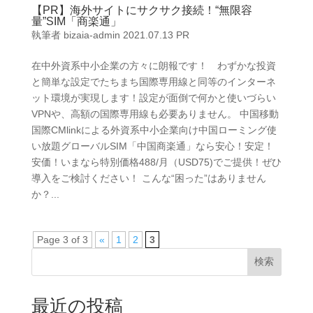
【PR】海外サイトにサクサク接続！“無限容
量”SIM「商楽通」
執筆者
bizaia-admin
2021.07.13
PR
在中外資系中小企業の方々に朗報です！ わずかな投資
と簡単な設定でたちまち国際専用線と同等のインターネ
ット環境が実現します！設定が面倒で何かと使いづらい
VPNや、高額の国際専用線も必要ありません。 中国移動
国際CMlinkによる外資系中小企業向け中国ローミング使
い放題グローバルSIM「中国商楽通」なら安心！安定！
安価！いまなら特別価格488/月（USD75)でご提供！ぜひ
導入をご検討ください！ こんな“困った”はありません
か？...
Page 3 of 3
«
1
2
3
検索
最近の投稿