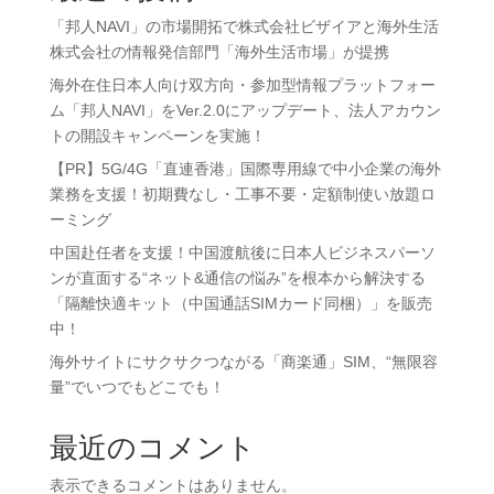
「邦人NAVI」の市場開拓で株式会社ビザイアと海外生活
株式会社の情報発信部門「海外生活市場」が提携
海外在住日本人向け双方向・参加型情報プラットフォー
ム「邦人NAVI」をVer.2.0にアップデート、法人アカウン
トの開設キャンペーンを実施！
【PR】5G/4G「直連香港」国際専用線で中小企業の海外
業務を支援！初期費なし・工事不要・定額制使い放題ロ
ーミング
中国赴任者を支援！中国渡航後に日本人ビジネスパーソ
ンが直面する“ネット&通信の悩み”を根本から解決する
「隔離快適キット（中国通話SIMカード同梱）」を販売
中！
海外サイトにサクサクつながる「商楽通」SIM、“無限容
量”でいつでもどこでも！
最近のコメント
表示できるコメントはありません。