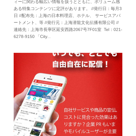
ィーに関わる幅広い情報を扱うとともに、ボリューム感
ある特集コンテンツに定評があります。 //発行日：毎月3
日 //配布先：上海の日本料理店、ホテル、 サービスアパ
ートメント、等 //発行元：上海潜龍文化伝播有限公司 //
連絡先：上海市長寧区延安西路2067号7F01室 Tel：021-
6278-9150 「City...