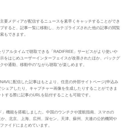
主要メディアが配信するニュースを素早くキャッチすることができ
プすると、記事一覧に移動し、カテゴライズされた他の記事の閲覧
索もできます。
をリアルタイムで聴取できる「RADIFREE」サービスがより使いや
示をはじめユーザーインターフェイスが改善されたほか、バックグ
クや通勤、移動中の“ながら聴取”が楽しめます。
AVIに配信した記事はもとより、任意の外部サイトページ(申込み
er等でシェアしたり、キャプチャー画像を生成したりすることができま
イートする際に記事のURLを貼付することも可能です。
イド」機能を搭載しました。中国のウンチクや渡航指南、スマホの
るほか、北京、上海、広州、深セン、天津、蘇州、大連の公的機関や
ファイドにまとめています。