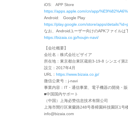
iOS: APP Store
https://apps.apple.com/cn/app/%E9%82%A
Android: Google Play
https://play.google.com/store/apps/details?id=
なお、Androidユーザー向けのAPKファイ
https://bizaia.co.jp/houjin-navi/
【会社概要】
会社名：株式会社ビザイア
所在地：東京都台東区蔵前3-19-8 シンエイ第2
設立：2017年4月
URL：
https://www.bizaia.co.jp/
微信公衆号：j-navi
事業内容：IT・通信事業、電子機器の開発・
■中国国内サポート
（中国）上海必赞信息技术有限公司
上海市閔行区東蘭路248号香樟園科技園区1号楼
info@bizaia.com