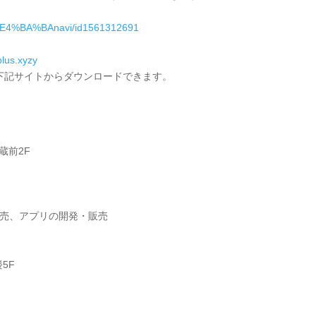
6%E4%BA%BAnavi/id1561312691
plus.xyzy
ルは下記サイトからダウンロードできます。
蔵前2F
販売、アプリの開発・販売
5F