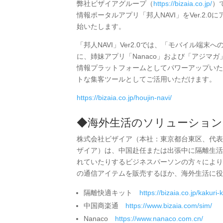
弊社ビザイアグループ（
https://bizaia.co.jp/
）
情報ポータルアプリ「邦人NAVI」をVer.2.0
始いたします。
「邦人NAVI」Ver2.0では、「モバイル端
に、姉妹アプリ「Nanaco」および「アジマ
情報プラットフォームとしてパワーアップいたし
トな集客ツールとしてご活用いただけます。
https://bizaia.co.jp/houjin-navi/
◆海外生活のソリューション
株式会社ビザイア（本社：東京都台東区、代表
ザイア）は、中国赴任または出張中に隔離生活
れていたりするビジネスパーソンの方々により
の通信アイテムを販売するほか、海外生活に役
隔離快適キット
https://bizaia.co.jp/kakuri-k
中国商楽通
https://www.bizaia.com/sim/
Nanaco
https://www.nanaco.com.cn/