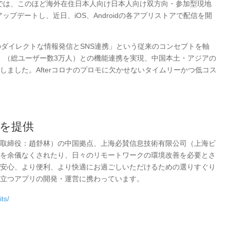
では、このほど海外在住日本人向け日本人向け双方向・参加型現地
にアップデートし、近日、iOS、Androidの各アプリストアで配信を開
末へのダイレクトな情報発信とSNS連携」という従来のコンセプトを軸
ガ」（総ユーザー数3万人）との機能連携を実現、中国本土・アジアの
ました。Afterコロナのプロモに欠かせないタイムリーかつ低コス
を提供
取締役：趙舒林）の中国拠点、上海必賛信息技術有限公司（上海ビ
を余儀なくされたり、日々のリモートワークの環境改善を必要とさ
安心、より便利、より快適にお過ごしいただけるための選りすぐり
立つアプリの開発・運営に携わっています。
its/