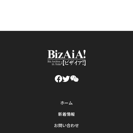
国ローミング無制限·使い放題SIMで回線を固定
化し、“国際専用線”に匹敵するサービスを実現
します。...
ホーム
新着情報
お問い合わせ