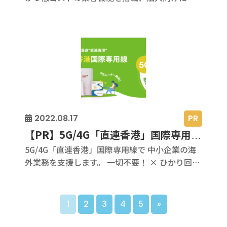
料PRチャンネル”開設キャンペーンを実施中～
弊社ビザイアグループ（https://bizaia.co.jp/）
では、このほど海外在住日本人向け日本人向け
双方向・参加型現地情報ポータルアプリ「邦人
NAVI」をVer.2.0にアップデートし、近日、
iOS、Androidの各アプリストアで配信を開始い
たします。...
PR
2022.08.17
【PR】5G/4G「直連香港」国際専用線で中小企業の海外業務を支援！初期費なし・工事不要・定額制使い放題ローミング
5G/4G「直連香港」国際専用線で 中小企業の海
外業務を支援します。 一切不要！ × ひかり回線
の国際専用線 ×不安定なIP-VPN 回線 × 高額な
初期費用、工事費 × セキュリティとメンテナン
ス 「中港直連」8M固定回線化国際専用線 中国
1
2
3
4
5
»
本土から香港に直結！ーー「中国漫遊“直連香
港”」では、中国移動香港CMLink社の5G/4G中