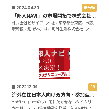
未分類
2024.04.30
「邦人NAVI」の市場開拓で株式会社ビザイアと海外生活株式会社の情報発信部門「海外生活市場」が提携
株式会社ビザイア（本社：東京都台東区、代表
取締役：趙 舒林）は、海外生活株式会社（本
社：東京都千代田区、代表取締役社長：藤原 佳
道、以下「海外生活市場」）との間で、海外赴
任に関連するサービスを提供する企業や機関向
けの媒体運営と広告サービス展開で事業提携に
合意したことを発表します。 ◇両社の強みとリ
ソース：...
PR
2022.12.09
海外在住日本人向け双方向・参加型情報プラットフォーム「邦人NAVI」をVer.2.0にアップデート、法人アカウントの開設キャンペーンを実施！
～Afterコロナのプロモに欠かせないタイムリー
かつ低コストの集客機能を搭載、法人向けに“無