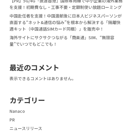
【PR】5G/4G「直連香港」国際専用線で中小企業の海外業務
を支援！初期費なし・工事不要・定額制使い放題ローミング
中国赴任者を支援！中国渡航後に日本人ビジネスパーソンが
直面する“ネット&通信の悩み”を根本から解決する「隔離快
適キット（中国通話SIMカード同梱）」を販売中！
海外サイトにサクサクつながる「商楽通」SIM、“無限容
量”でいつでもどこでも！
最近のコメント
表示できるコメントはありません。
カテゴリー
Nanaco
PR
ニュースリリース